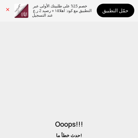
خصم 15% على طلبيتك الأولى عبر 
حمّل التطبيق
التطبيق مع كود: اهلا١٥ + رصيد 2 ر.ع 
عند التسجيل
Ooops!!!
حدث خطأ ما!