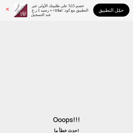
خصم 15% على طلبيتك الأولى عبر 
حمّل التطبيق
التطبيق مع كود: اهلا١٥ + رصيد 2 ر.ع 
عند التسجيل
Ooops!!!
حدث خطأ ما!