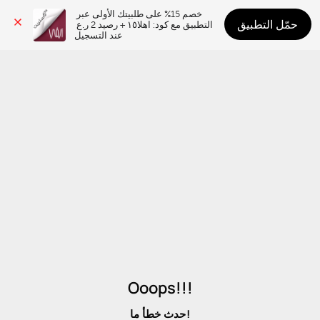
خصم 15% على طلبيتك الأولى عبر 
حمّل التطبيق
التطبيق مع كود: اهلا١٥ + رصيد 2 ر.ع 
عند التسجيل
Ooops!!!
حدث خطأ ما!