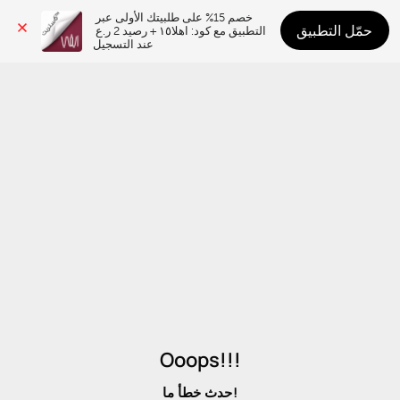
خصم 15% على طلبيتك الأولى عبر 
حمّل التطبيق
التطبيق مع كود: اهلا١٥ + رصيد 2 ر.ع 
عند التسجيل
Ooops!!!
حدث خطأ ما!