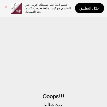
خصم 15% على طلبيتك الأولى عبر 
حمّل التطبيق
التطبيق مع كود: اهلا١٥ + رصيد 2 ر.ع 
عند التسجيل
Ooops!!!
حدث خطأ ما!