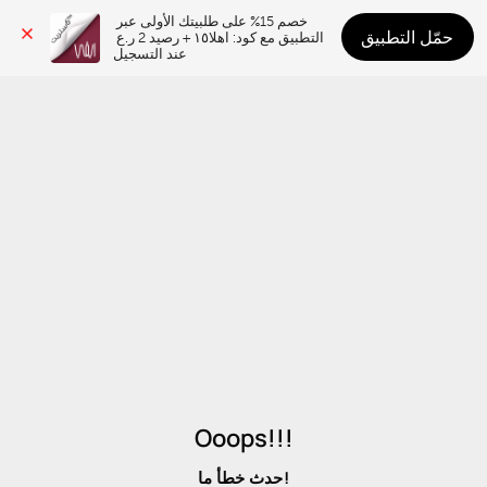
خصم 15% على طلبيتك الأولى عبر 
حمّل التطبيق
التطبيق مع كود: اهلا١٥ + رصيد 2 ر.ع 
عند التسجيل
Ooops!!!
حدث خطأ ما!