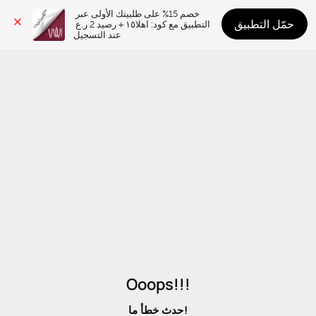
خصم 15% على طلبيتك الأولى عبر 
حمّل التطبيق
التطبيق مع كود: اهلا١٥ + رصيد 2 ر.ع 
عند التسجيل
Ooops!!!
حدث خطأ ما!