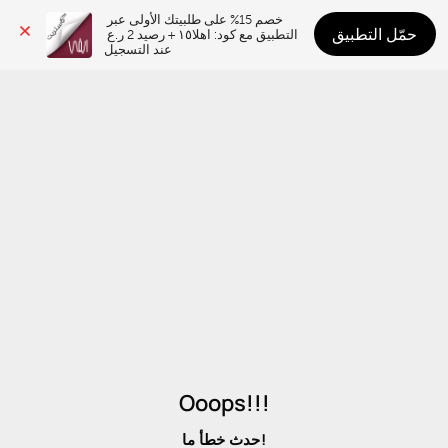
خصم 15% على طلبيتك الأولى عبر 
حمّل التطبيق
التطبيق مع كود: اهلا١٥ + رصيد 2 ر.ع 
عند التسجيل
Ooops!!!
حدث خطأ ما!