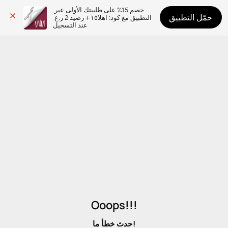
خصم 15% على طلبيتك الأولى عبر 
حمّل التطبيق
التطبيق مع كود: اهلا١٥ + رصيد 2 ر.ع 
عند التسجيل
Ooops!!!
حدث خطأ ما!