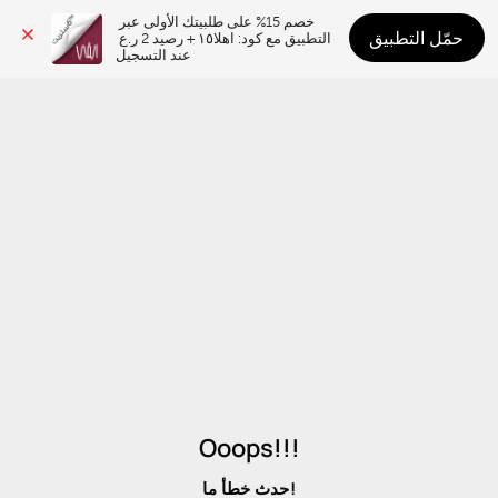
خصم 15% على طلبيتك الأولى عبر 
حمّل التطبيق
التطبيق مع كود: اهلا١٥ + رصيد 2 ر.ع 
عند التسجيل
Ooops!!!
حدث خطأ ما!