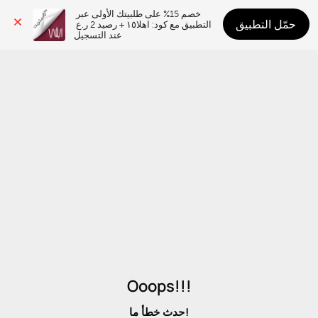
خصم 15% على طلبيتك الأولى عبر 
حمّل التطبيق
التطبيق مع كود: اهلا١٥ + رصيد 2 ر.ع 
عند التسجيل
Ooops!!!
حدث خطأ ما!