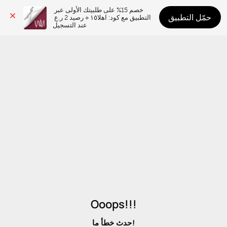
خصم 15% على طلبيتك الأولى عبر 
حمّل التطبيق
التطبيق مع كود: اهلا١٥ + رصيد 2 ر.ع 
عند التسجيل
Ooops!!!
حدث خطأ ما!