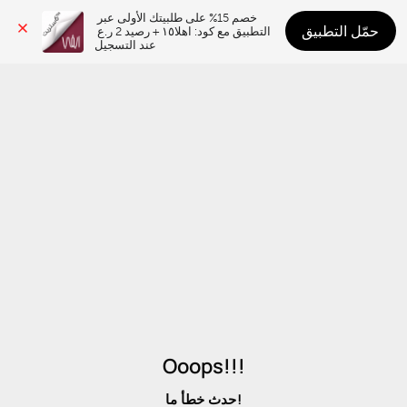
خصم 15% على طلبيتك الأولى عبر 
حمّل التطبيق
التطبيق مع كود: اهلا١٥ + رصيد 2 ر.ع 
عند التسجيل
Ooops!!!
حدث خطأ ما!