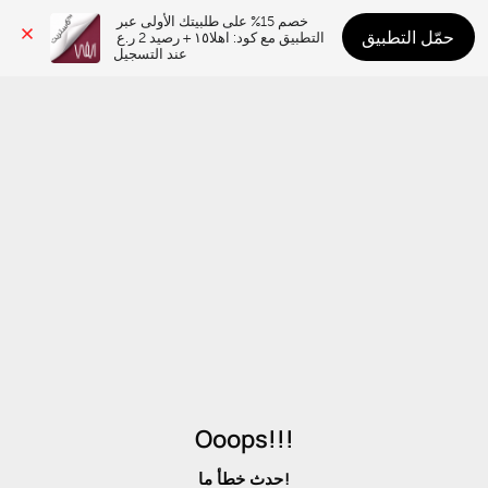
خصم 15% على طلبيتك الأولى عبر 
حمّل التطبيق
التطبيق مع كود: اهلا١٥ + رصيد 2 ر.ع 
عند التسجيل
Ooops!!!
حدث خطأ ما!