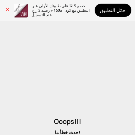
خصم 15% على طلبيتك الأولى عبر 
حمّل التطبيق
التطبيق مع كود: اهلا١٥ + رصيد 2 ر.ع 
عند التسجيل
Ooops!!!
حدث خطأ ما!