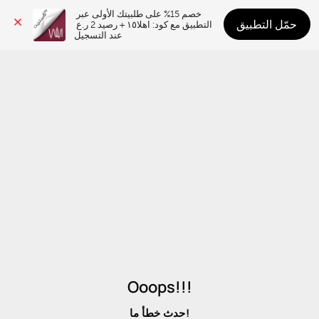
خصم 15% على طلبيتك الأولى عبر 
حمّل التطبيق
التطبيق مع كود: اهلا١٥ + رصيد 2 ر.ع 
عند التسجيل
Ooops!!!
حدث خطأ ما!