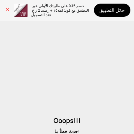
خصم 15% على طلبيتك الأولى عبر 
حمّل التطبيق
التطبيق مع كود: اهلا١٥ + رصيد 2 ر.ع 
عند التسجيل
Ooops!!!
حدث خطأ ما!