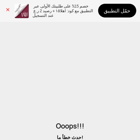
خصم 15% على طلبيتك الأولى عبر 
حمّل التطبيق
التطبيق مع كود: اهلا١٥ + رصيد 2 ر.ع 
عند التسجيل
Ooops!!!
حدث خطأ ما!