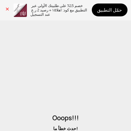
خصم 15% على طلبيتك الأولى عبر 
حمّل التطبيق
التطبيق مع كود: اهلا١٥ + رصيد 2 ر.ع 
عند التسجيل
Ooops!!!
حدث خطأ ما!