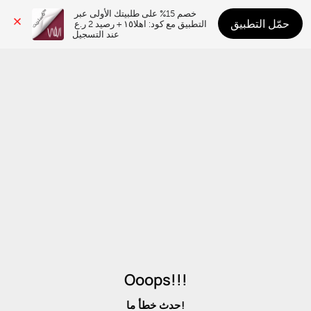
خصم 15% على طلبيتك الأولى عبر 
حمّل التطبيق
التطبيق مع كود: اهلا١٥ + رصيد 2 ر.ع 
عند التسجيل
Ooops!!!
حدث خطأ ما!