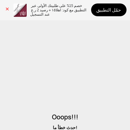
خصم 15% على طلبيتك الأولى عبر 
حمّل التطبيق
التطبيق مع كود: اهلا١٥ + رصيد 2 ر.ع 
عند التسجيل
Ooops!!!
حدث خطأ ما!