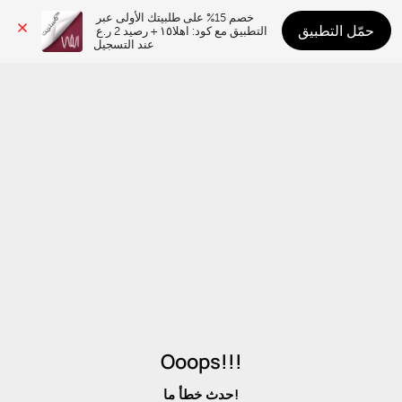
خصم 15% على طلبيتك الأولى عبر 
حمّل التطبيق
التطبيق مع كود: اهلا١٥ + رصيد 2 ر.ع 
عند التسجيل
Ooops!!!
حدث خطأ ما!