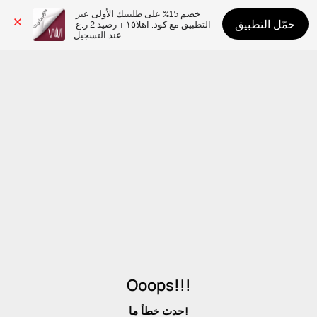
خصم 15% على طلبيتك الأولى عبر 
حمّل التطبيق
التطبيق مع كود: اهلا١٥ + رصيد 2 ر.ع 
عند التسجيل
Ooops!!!
حدث خطأ ما!