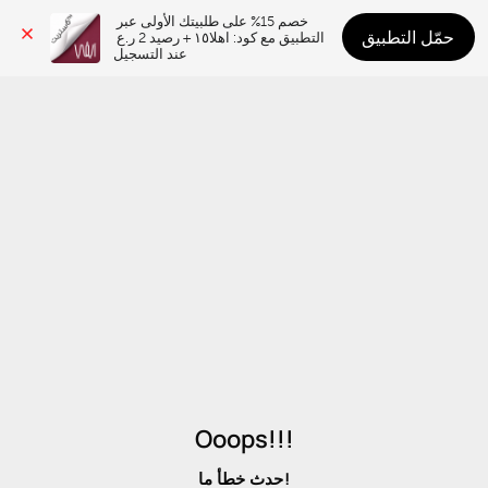
خصم 15% على طلبيتك الأولى عبر 
حمّل التطبيق
التطبيق مع كود: اهلا١٥ + رصيد 2 ر.ع 
عند التسجيل
Ooops!!!
حدث خطأ ما!