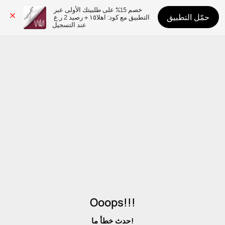
خصم 15% على طلبيتك الأولى عبر 
حمّل التطبيق
التطبيق مع كود: اهلا١٥ + رصيد 2 ر.ع 
عند التسجيل
Ooops!!!
حدث خطأ ما!