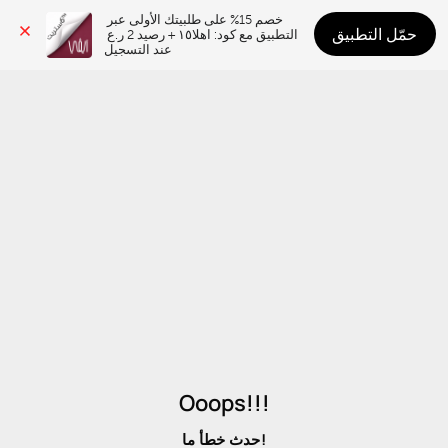
خصم 15% على طلبيتك الأولى عبر 
حمّل التطبيق
التطبيق مع كود: اهلا١٥ + رصيد 2 ر.ع 
عند التسجيل
Ooops!!!
حدث خطأ ما!