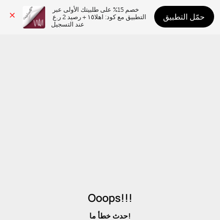
خصم 15% على طلبيتك الأولى عبر 
حمّل التطبيق
التطبيق مع كود: اهلا١٥ + رصيد 2 ر.ع 
عند التسجيل
Ooops!!!
حدث خطأ ما!