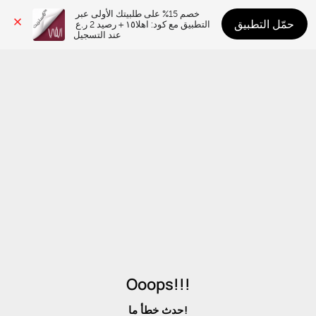
خصم 15% على طلبيتك الأولى عبر 
حمّل التطبيق
التطبيق مع كود: اهلا١٥ + رصيد 2 ر.ع 
عند التسجيل
Ooops!!!
حدث خطأ ما!