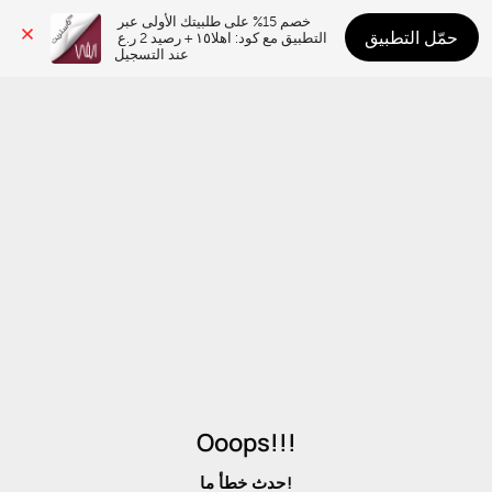
خصم 15% على طلبيتك الأولى عبر 
حمّل التطبيق
التطبيق مع كود: اهلا١٥ + رصيد 2 ر.ع 
عند التسجيل
Ooops!!!
حدث خطأ ما!