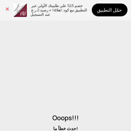
خصم 15% على طلبيتك الأولى عبر 
حمّل التطبيق
التطبيق مع كود: اهلا١٥ + رصيد 2 ر.ع 
عند التسجيل
Ooops!!!
حدث خطأ ما!