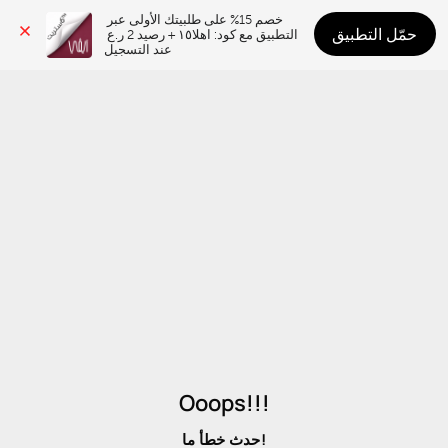
خصم 15% على طلبيتك الأولى عبر 
حمّل التطبيق
التطبيق مع كود: اهلا١٥ + رصيد 2 ر.ع 
عند التسجيل
Ooops!!!
حدث خطأ ما!