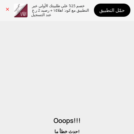
خصم 15% على طلبيتك الأولى عبر 
حمّل التطبيق
التطبيق مع كود: اهلا١٥ + رصيد 2 ر.ع 
عند التسجيل
Ooops!!!
حدث خطأ ما!