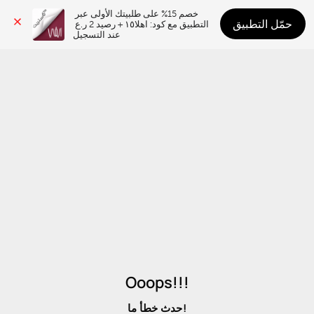
خصم 15% على طلبيتك الأولى عبر 
حمّل التطبيق
التطبيق مع كود: اهلا١٥ + رصيد 2 ر.ع 
عند التسجيل
Ooops!!!
حدث خطأ ما!