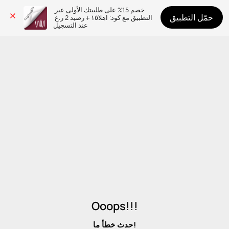
خصم 15% على طلبيتك الأولى عبر 
حمّل التطبيق
التطبيق مع كود: اهلا١٥ + رصيد 2 ر.ع 
عند التسجيل
Ooops!!!
حدث خطأ ما!