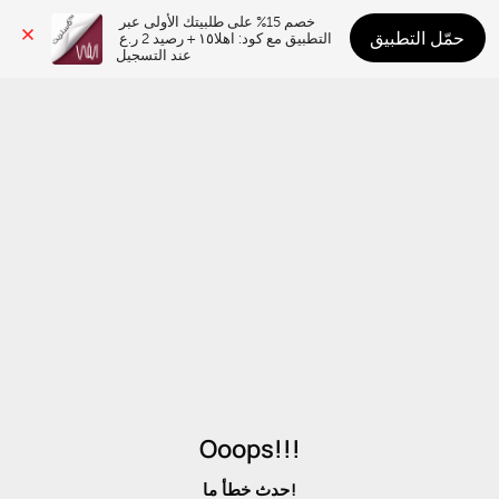
خصم 15% على طلبيتك الأولى عبر 
حمّل التطبيق
التطبيق مع كود: اهلا١٥ + رصيد 2 ر.ع 
عند التسجيل
Ooops!!!
حدث خطأ ما!