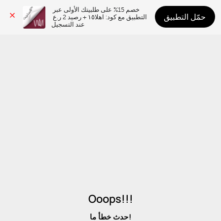
خصم 15% على طلبيتك الأولى عبر 
حمّل التطبيق
التطبيق مع كود: اهلا١٥ + رصيد 2 ر.ع 
عند التسجيل
Ooops!!!
حدث خطأ ما!