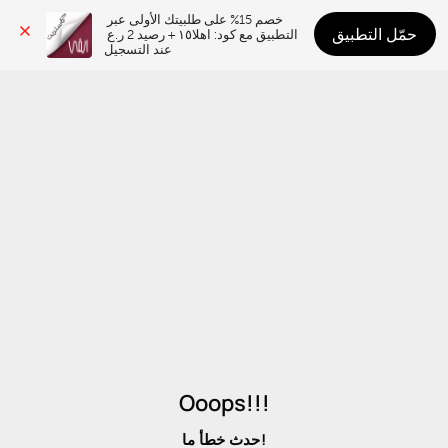
خصم 15% على طلبيتك الأولى عبر 
حمّل التطبيق
التطبيق مع كود: اهلا١٥ + رصيد 2 ر.ع 
عند التسجيل
Ooops!!!
حدث خطأ ما!