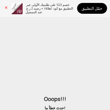
خصم 15% على طلبيتك الأولى عبر 
حمّل التطبيق
التطبيق مع كود: اهلا١٥ + رصيد 2 ر.ع 
عند التسجيل
Ooops!!!
حدث خطأ ما!