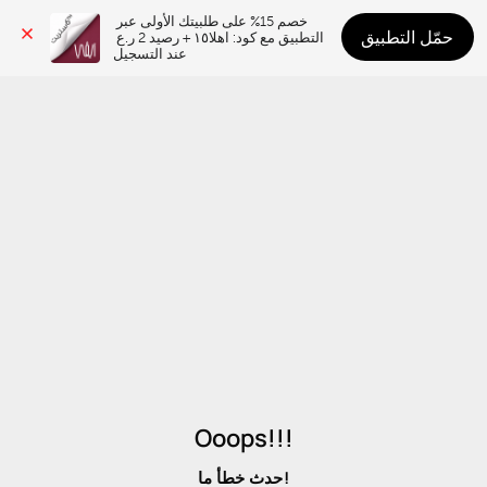
خصم 15% على طلبيتك الأولى عبر 
حمّل التطبيق
التطبيق مع كود: اهلا١٥ + رصيد 2 ر.ع 
عند التسجيل
Ooops!!!
حدث خطأ ما!