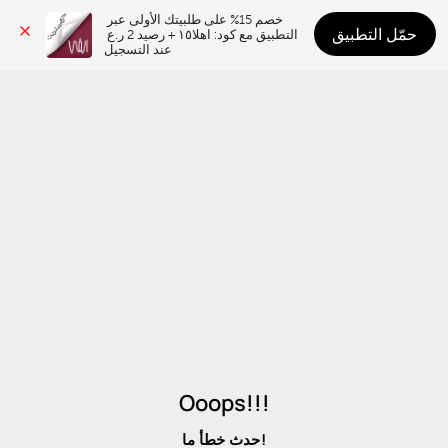
خصم 15% على طلبيتك الأولى عبر 
حمّل التطبيق
التطبيق مع كود: اهلا١٥ + رصيد 2 ر.ع 
عند التسجيل
Ooops!!!
حدث خطأ ما!