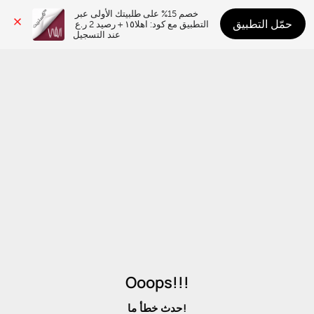
خصم 15% على طلبيتك الأولى عبر 
حمّل التطبيق
التطبيق مع كود: اهلا١٥ + رصيد 2 ر.ع 
عند التسجيل
Ooops!!!
حدث خطأ ما!