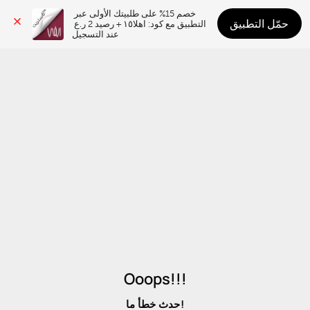
خصم 15% على طلبيتك الأولى عبر 
حمّل التطبيق
التطبيق مع كود: اهلا١٥ + رصيد 2 ر.ع 
عند التسجيل
Ooops!!!
حدث خطأ ما!