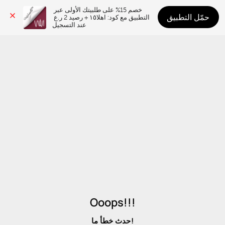
خصم 15% على طلبيتك الأولى عبر 
حمّل التطبيق
التطبيق مع كود: اهلا١٥ + رصيد 2 ر.ع 
عند التسجيل
Ooops!!!
حدث خطأ ما!