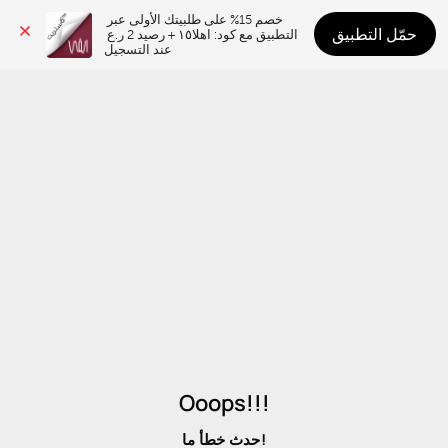
خصم 15% على طلبيتك الأولى عبر 
حمّل التطبيق
التطبيق مع كود: اهلا١٥ + رصيد 2 ر.ع 
عند التسجيل
Ooops!!!
حدث خطأ ما!