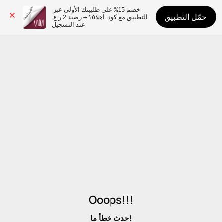
خصم 15% على طلبيتك الأولى عبر 
حمّل التطبيق
التطبيق مع كود: اهلا١٥ + رصيد 2 ر.ع 
عند التسجيل
Ooops!!!
حدث خطأ ما!