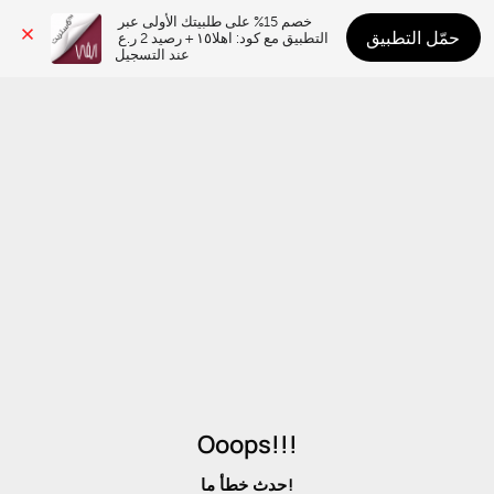
خصم 15% على طلبيتك الأولى عبر 
حمّل التطبيق
التطبيق مع كود: اهلا١٥ + رصيد 2 ر.ع 
عند التسجيل
Ooops!!!
حدث خطأ ما!