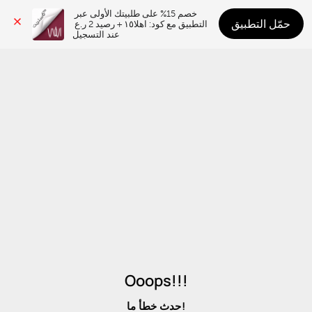
خصم 15% على طلبيتك الأولى عبر 
حمّل التطبيق
التطبيق مع كود: اهلا١٥ + رصيد 2 ر.ع 
عند التسجيل
Ooops!!!
حدث خطأ ما!