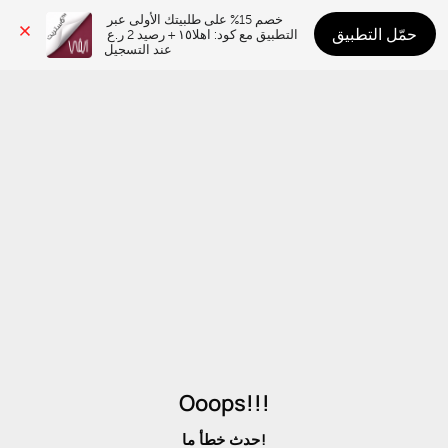
خصم 15% على طلبيتك الأولى عبر 
حمّل التطبيق
التطبيق مع كود: اهلا١٥ + رصيد 2 ر.ع 
عند التسجيل
Ooops!!!
حدث خطأ ما!