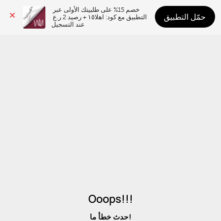
خصم 15% على طلبيتك الأولى عبر 
حمّل التطبيق
التطبيق مع كود: اهلا١٥ + رصيد 2 ر.ع 
عند التسجيل
Ooops!!!
حدث خطأ ما!