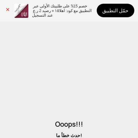
خصم 15% على طلبيتك الأولى عبر 
حمّل التطبيق
التطبيق مع كود: اهلا١٥ + رصيد 2 ر.ع 
عند التسجيل
Ooops!!!
حدث خطأ ما!